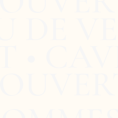
OUVERT
U DE V
 • CAV
 OUVER