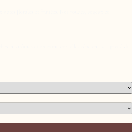
 notes florales et fruitées. Nos rouges, soyeux et
hes en arômes et en caractère, elles révèlent la typicité du