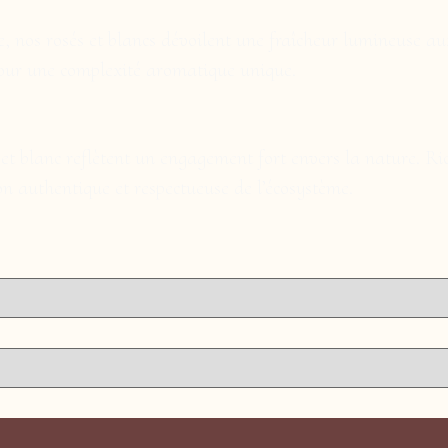
e, nos rosés et blancs dévoilent une fraîcheur lumineuse aux
 pour une complexité aromatique unique.
 et blanc reflètent un engagement fort envers la nature. Ric
 authentique et respectueuse de l’écosystème.