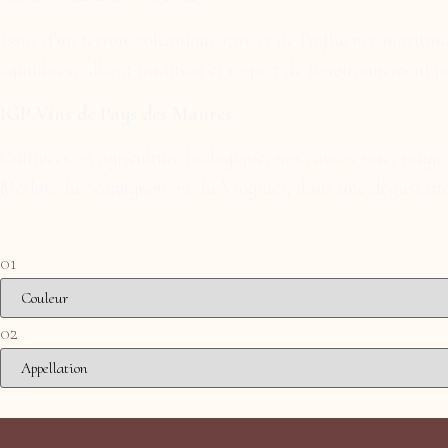
Issus d’un terroir volcanique rare et de l’influence maritim
équilibrés, allient tradition et respect de l’environnement
IGP Vins de Pays des Maures
Cultivées en agriculture biologique, nos cuvées rosé, rouge
Merlot, du Sauvignon ou du Viognier, dans une dégustation
01
02