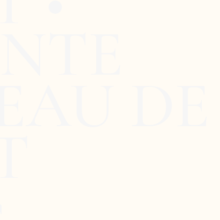
 •
ENTE
EAU DE
T