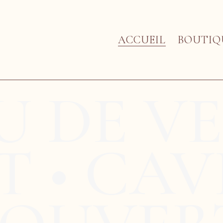
ACCUEIL
BOUTIQ
U DE V
 • CAV