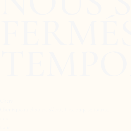
NOUS 
FERMÉ
TEMPO
Chers
Clients,
Un nouveau chapitre s’écrit, Une page se tourne.
nous
vous