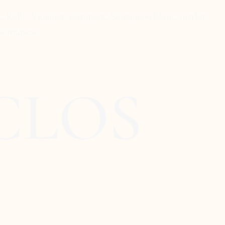
, Rolle, Viognier, Carignan, Sauvignon blanc, merlot.
hentiques.
CLOS