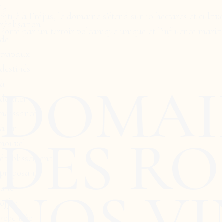
la
Situé à Fréjus, le domaine s’étend sur 10 hectares et cul
réalisation
Porté par un terroir volcanique unique et l’influence mariti
de
travaux
destinés
DOMAI
à
donner
naissance
à un
DES RO
nouvel
établissement,
proposant
NOS VI
une
offre
repensée