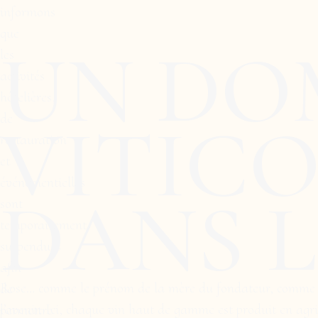
informons
que
UN DO
les
activités
hôtelières,
VITIC
de
restauration
et
événementielles
DANS L
sont
temporairement
suspendues
afin
Rose… comme le prénom de la mère du fondateur, comme la r
de
l’avenir. Ici, chaque vin haut de gamme est produit en agric
permettre