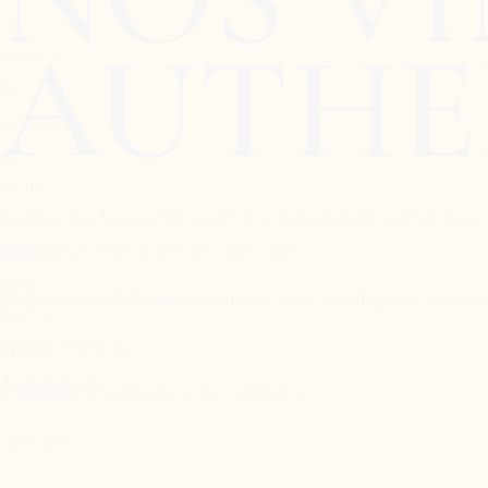
et
AUTHE
enrichie.
Le
caveau
de
vente
Le Clos des Roses proposent des dégustations authentiques
reste
qui vous permet d’accéder aux caves.
ouvert
pour
Respectueux de l’environnement, nous privilégions des prat
l’achat
WINE TRUCK
et la
dégustation.
OUVERT DU MARDI AU SAMEDI
11H/18H