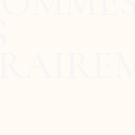
SOMME
S
RAIRE